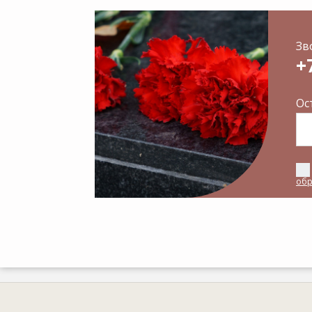
Зв
+
Ос
обр