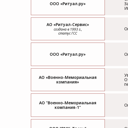
ООО «Ритуал.ру»
З
И
АО «Ритуал-Сервис»
О
создана в 1993 г.,
статус ГСС
ООО «Ритуал.ру»
О
У
АО «Военно-Мемориальная
О
компания»
п
АО "Военно-Мемориальная
О
компания-1"