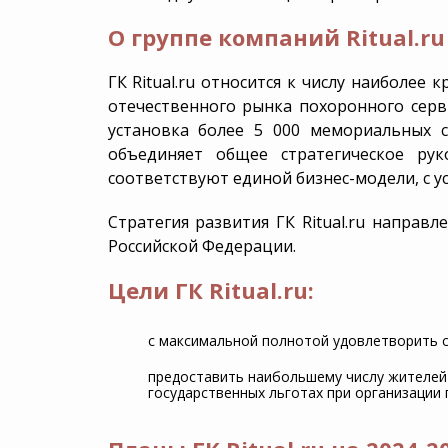
Группа компаний
О группе компаний Ritual.ru
Груз 200
Родовое захоро
ГК Ritual.ru относится к числу наиболе
Аренда Катафалка
Дезинфекция
отечественного рынка похоронного серв
установка более 5 000 мемориальных со
VIP-похороны
объединяет общее стратегическое ру
соответствуют единой бизнес-модели, с у
Стратегия развития ГК Ritual.ru направ
Российской Федерации.
Цели ГК Ritual.ru:
с максимальной полнотой удовлетворить с
предоставить наибольшему числу жителей 
государственных льготах при организации 