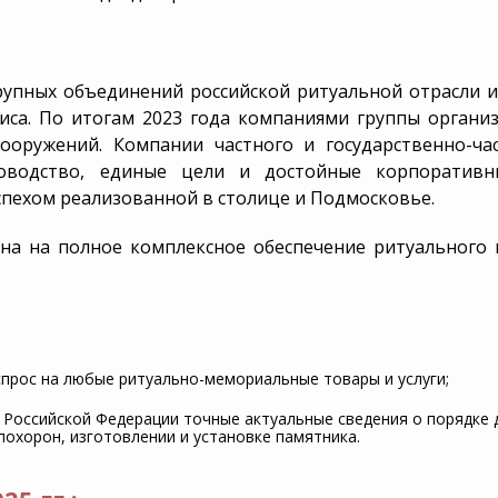
нение
Дополнительная
Уборка и
информация
благоустр
захороне
е крупных объединений российской ритуальной отрасли 
Эксгумация
иса. По итогам 2023 года компаниями группы органи
оружений. Компании частного и государственно-част
Перезахоронение
ководство, единые цели и достойные корпоратив
спехом реализованной в столице и Подмосковье.
лена на полное комплексное обеспечение ритуальног
прос на любые ритуально-мемориальные товары и услуги;
Российской Федерации точные актуальные сведения о порядке д
похорон, изготовлении и установке памятника.