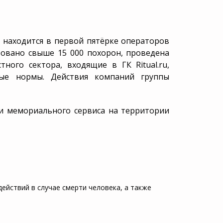
Что делать, когда
УСЗН
умер близкий
человек?
ойство
Права наследников
ния
и находится в первой пятёрке операторов
Схемы обмана
зовано свыше 15 000 похорон, проведена
Статьи
ного сектора, входящие в ГК Ritual.ru,
Калькулятор поминок
ные нормы. Действия компаний группы
о и мемориального сервиса на территории
ействий в случае смерти человека, а также