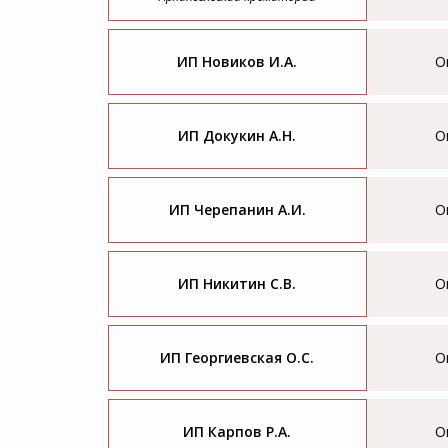
ИП Новиков И.А.
О
ИП Докукин А.Н.
О
ИП Черепанин А.И.
О
ИП Никитин С.В.
О
ИП Георгиевская О.С.
О
ИП Карпов Р.А.
О