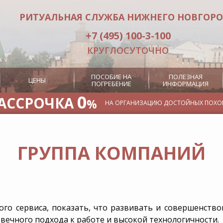
РИТУАЛЬНАЯ СЛУЖБА НИЖНЕГО НОВГОР
+7 (495) 100-3-100
КРУГЛОСУТОЧНО
ПОСОБИЕ НА
ПОЛЕЗНАЯ
ЦЕНЫ
ПОГРЕБЕНИЕ
ИНФОРМАЦИЯ
0
АССРОЧКА
%
НА ОРГАНИЗАЦИЮ ДОСТОЙНЫХ ПОХО
Отпевание
Кремация
ГРУППА КОМПАНИЙ
идка в
Услуги
Место на к
пании
церемониймейстера
Посмертная
Услуги носильщиков гроба
оны
Заказ похоронного
он в
оркестра
срочку
Заказ ритуального лифта
ого сервиса, показать, что развивать и совершенств
вечного подхода к работе и высокой технологичности.
овор