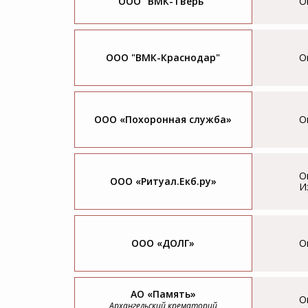
ООО "ВМК-Тверь"
О
ООО "ВМК-Краснодар"
О
ООО «Похоронная служба»
О
О
ООО «Ритуал.Екб.ру»
И
ООО «ДОЛГ»
О
АО «Память»
О
Архангельский крематорий