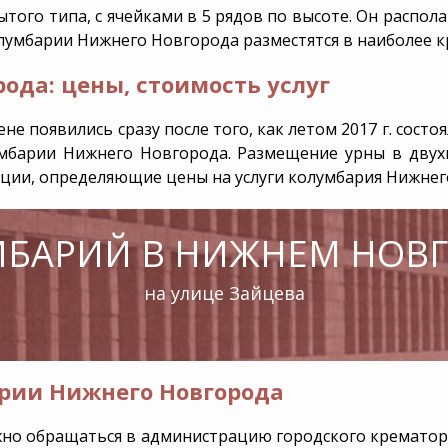
ого типа, с ячейками в 5 рядов по высоте. Он распол
лумбарии Нижнего Новгорода разместятся в наиболее к
нение
Дополнительная
Уборка и
информация
благоустр
захороне
ода: цены, стоимость услуг
Эксгумация
е появились сразу после того, как летом 2017 г. сост
Перезахоронение
умбарии Нижнего Новгорода
. Размещение урны в дву
ации, определяющие
цены на услуги колумбария Нижне
БАРИЙ В НИЖНЕМ НОВ
на улице Зайцева
арии Нижнего Новгорода
о обращаться в администрацию городского крематория 