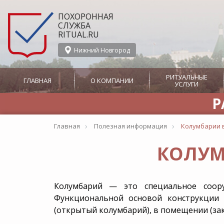
ПОХОРОННАЯ
СЛУЖБА
RITUAL.RU
Нижний Новгород
РИТУАЛЬНЫЕ
ГЛАВНАЯ
О КОМПАНИИ
УСЛУГИ
Р
О службе Ritual.ru в
Организация
СМИ о Ritual.ru
Нижнем Новгороде
похорон
›
›
Главная
Полезная информация
Колумбарии 
Новости
Производство
Вызов ритуального
Панихида
КОЛУМ
агента
Дополнительная ск
Ритуальные агенты
5000 рублей от ком
Отзывы
RITUAL.RU
Перевозка тела в морг
Бесплатные похор
Колумбарий — это специальное соору
Бальзамирование
Организация похор
Сотрудничество
Функциональной основой конструкции 
беспроцентную рас
(открытый колумбарий), в помещении (за
от Ritual.ru
Прижизненный дог