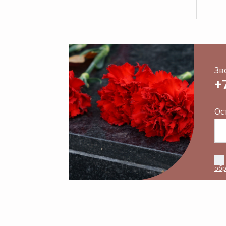
Зв
+
Ос
обр