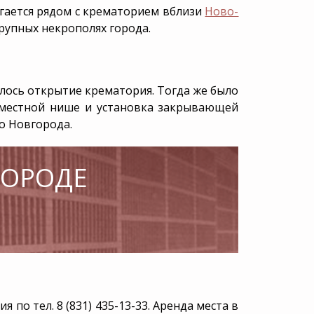
Что делать, когда
УСЗН
агается рядом с крематорием вблизи
Ново-
умер близкий
человек?
рупных некрополях города.
ойство
Права наследников
ния
Схемы обмана
Статьи
оялось открытие крематория. Тогда же было
Калькулятор поминок
хместной нише и установка закрывающей
го Новгорода
.
ГОРОДЕ
по тел. 8 (831) 435-13-33.
Аренда места в