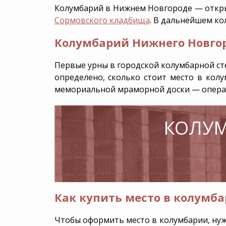
Группа компаний
Колумбарий в Нижнем Новгороде — открыт
Сормовского кладбища
. В дальнейшем ко
Груз 200
Родовое захоро
Колумбарий Нижнего Новгор
Аренда Катафалка
Дезинфекция
Первые урны в городской колумбарной стен
VIP-похороны
определено,
сколько стоит место в кол
мемориальной мраморной доски — опер
КОЛУМ
Как купить место в колумб
Чтобы оформить место в колумбарии, нужн