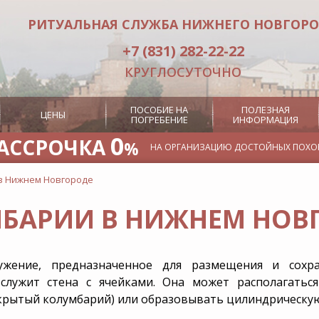
РИТУАЛЬНАЯ СЛУЖБА НИЖНЕГО НОВГОР
+7 (831) 282-22-22
КРУГЛОСУТОЧНО
ПОСОБИЕ НА
ПОЛЕЗНАЯ
ЦЕНЫ
ПОГРЕБЕНИЕ
ИНФОРМАЦИЯ
0
АССРОЧКА
%
НА ОРГАНИЗАЦИЮ ДОСТОЙНЫХ ПОХО
в Нижнем Новгороде
Отпевание
Кремация
БАРИИ В НИЖНЕМ НОВ
идка в
Услуги
Место на к
пании
церемониймейстера
Посмертная
Услуги носильщиков гроба
оны
жение, предназначенное для размещения и сохр
Заказ похоронного
он в
оркестра
служит стена с ячейками. Она может располагаться
срочку
Заказ ритуального лифта
крытый колумбарий) или образовывать цилиндрическую 
овор