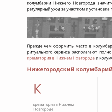
колумбарии Нижнего Новгорода
значите
регулярный уход за участком и установка 
Прежде чем
оформить место в колумба
ритуального сервиса располагают полно
крематория в Нижнем Новгороде
и колум
Нижегородский колумбарий
К
крематория в Нижнем
Новгороде