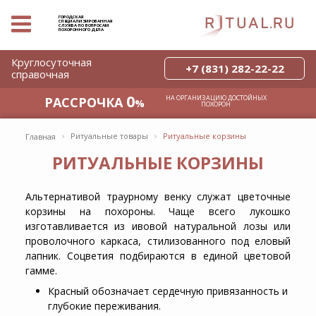
ГОРОДСКАЯ
СПЕЦИАЛИЗИРОВАННАЯ
СЛУЖБА ПО ВОПРОСАМ
ПОХОРОННОГО ДЕЛА
Круглосуточная
+7 (831) 282-22-22
справочная
0
НА ОРГАНИЗАЦИЮ ДОСТОЙНЫХ
РАССРОЧКА
%
ПОХОРОН
›
›
Ритуальные товары
Ритуальные корзины
Главная
РИТУАЛЬНЫЕ КОРЗИНЫ
Альтернативой траурному венку служат
цветочные
корзины на похороны
. Чаще всего лукошко
изготавливается из ивовой натуральной лозы или
проволочного каркаса, стилизованного под еловый
лапник. Соцветия подбираются в единой цветовой
гамме.
Красный обозначает сердечную привязанность и
глубокие переживания.