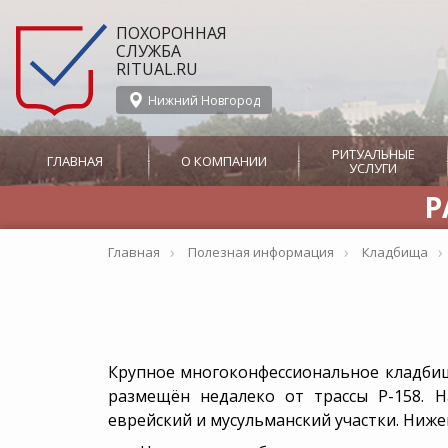
ПОХОРОННАЯ
СЛУЖБА
RITUAL.RU
Нижний Новгород
РИТУАЛЬНЫЕ
ГЛАВНАЯ
О КОМПАНИИ
УСЛУГИ
Р
О службе Ritual.ru в
Организация
СМИ о Ritual.ru
Нижнем Новгороде
похорон
›
›
›
Главная
Полезная информация
Кладбища
Новости
Производство
Вызов ритуального
Панихида
агента
Дополнительная ск
Ритуальные агенты
5000 рублей от ком
Отзывы
RITUAL.RU
Перевозка тела в морг
Бесплатные похор
Крупное многоконфессиональное
кладби
Бальзамирование
Организация похор
Сотрудничество
размещён недалеко от трассы Р-158. 
беспроцентную рас
еврейский и мусульманский участки. Ниж
от Ritual.ru
Прижизненный дог