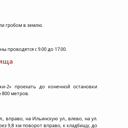
Что делать, когда
УСЗН
умер близкий
человек?
ойство
Права наследников
ния
Схемы обмана
и гробом в землю.
Статьи
Калькулятор поминок
ны проводятся с 9.00 до 17.00.
бища
и-2» проехать до конечной остановки
 800 метров.
, вправо, на Ильинскую ул., влево, на ул.
ерез 9,8 км поворот вправо, к кладбищу, до