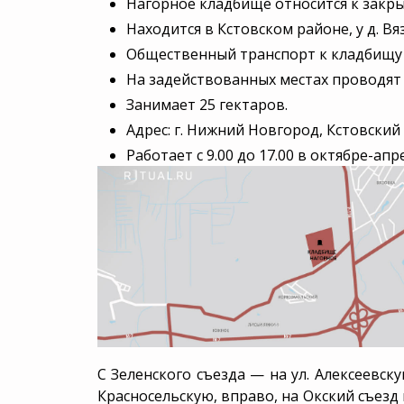
Нагорное кладбище относится к закр
Группа компаний
Находится в Кстовском районе, у д. Вя
Груз 200
Родовое захоро
Общественный транспорт к кладбищу 
На задействованных местах проводят 
Аренда Катафалка
Дезинфекция
Занимает 25 гектаров.
Адрес: г. Нижний Новгород, Кстовский р
VIP-похороны
Работает с 9.00 до 17.00 в октябре-апр
С Зеленского съезда — на ул. Алексеевску
Красносельскую, вправо, на Окский съезд и