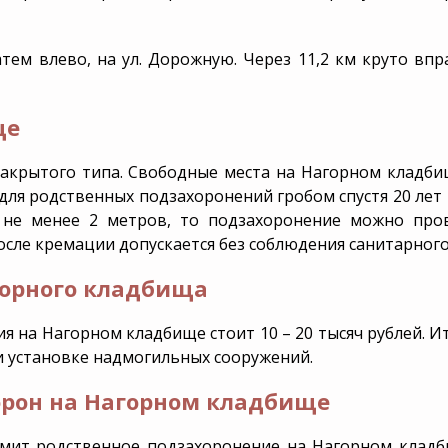
тем влево, на ул. Дорожную. Через 11,2 км круто вправ
ще
акрытого типа. Свободные
места на Нагорном кладб
ля родственных подзахоронений гробом спустя 20 лет 
 не менее 2 метров, то подзахоронение можно про
осле кремации допускается без соблюдения санитарного
горного кладбища
 на Нагорном кладбище стоит 10 – 20 тысяч рублей. Ит
и установке надмогильных сооружений.
орон на Нагорном кладбище
рмит родственное подзахоронение на Нагорном клад