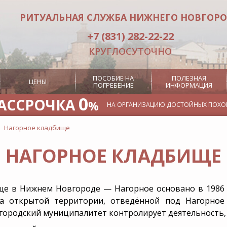
РИТУАЛЬНАЯ СЛУЖБА НИЖНЕГО НОВГОР
+7 (831) 282-22-22
КРУГЛОСУТОЧНО
ПОСОБИЕ НА
ПОЛЕЗНАЯ
ЦЕНЫ
ПОГРЕБЕНИЕ
ИНФОРМАЦИЯ
0
АССРОЧКА
%
НА ОРГАНИЗАЦИЮ ДОСТОЙНЫХ ПОХО
Нагорное кладбище
Отпевание
Кремация
НАГОРНОЕ КЛАДБИЩЕ
идка в
Услуги
Место на к
пании
церемониймейстера
Посмертная
Услуги носильщиков гроба
оны
ще в Нижнем Новгороде — Нагорное
основано в 1986 
Заказ похоронного
он в
оркестра
На открытой территории, отведённой под Нагорное
срочку
Заказ ритуального лифта
егородский муниципалитет контролирует деятельность,
овор