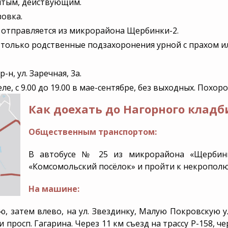
ытым, действующим.
зовка.
нение
Дополнительная
Уборка и
информация
благоустр
отправляется из микрорайона Щербинки-2.
захороне
только родственные подзахоронения урной с прахом ил
Эксгумация
-н, ул. Заречная, 3а.
Перезахоронение
еле, с 9.00 до 19.00 в мае-сентябре, без выходных. Похоро
Как доехать до Нагорного клад
Общественным транспортом:
В автобусе № 25 из микрорайона «Щербинк
«Комсомольский посёлок» и пройти к некрополю
На машине:
ю, затем влево, на ул. Звездинку, Малую Покровскую ул.
 просп. Гагарина. Через 11 км съезд на трассу Р-158, ч