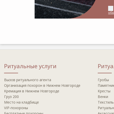
обр
Ритуальные услуги
Риту
Вызов ритуального агента
Гробы
Организация похорон в Нижнем Новгороде
Памятни
Кремация в Нижнем Новгороде
Кресты
Груз 200
Венки
Место на кладбище
Текстиль
VIP-похороны
Ритуальн
Бесплатные похороны
Аксессуа