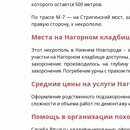
которого остаётся 500 метров.
По трассе М-7 — на Стригинский мост, за
правую сторону, к некрополю.
Места на Нагорном кладби
Этот
некрополь в Нижнем Новгороде
– з
участки на Нагорном кладбище
доступны д
захоронение производилось на глубину
захоронения. Погребение урны с прахом п
Средние цены на услуги На
Оформление родственного подзахоронения
сложности и объема работ по демонтажу 
Помощь в организации пох
Служба Ritual.ru квалифицированно офо