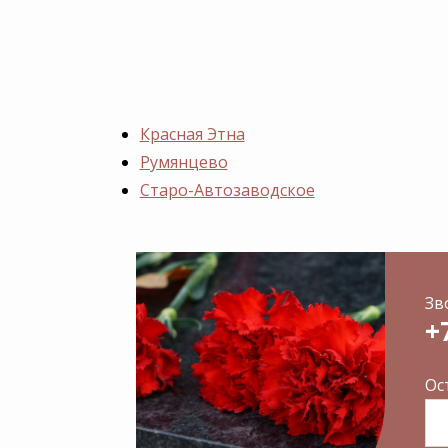
Красная Этна
Румянцево
Старо-Автозаводское
Зв
+
Ос