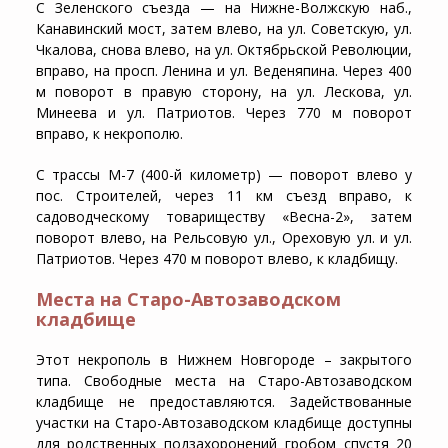
С Зеленского съезда — на Нижне-Волжскую наб.,
Канавинский мост, затем влево, на ул. Советскую, ул.
Чкалова, снова влево, на ул. Октябрьской Революции,
вправо, на просп. Ленина и ул. Веденяпина. Через 400
м поворот в правую сторону, на ул. Лескова, ул.
Минеева и ул. Патриотов. Через 770 м поворот
вправо, к некрополю.
С трассы М-7 (400-й километр) — поворот влево у
пос. Строителей, через 11 км съезд вправо, к
садоводческому товариществу «Весна-2», затем
поворот влево, на Рельсовую ул., Ореховую ул. и ул.
Патриотов. Через 470 м поворот влево, к кладбищу.
Места на Старо-Автозаводском
кладбище
Этот некрополь в Нижнем Новгороде – закрытого
типа. Свободные
места на Старо-Автозаводском
кладбище
не предоставляются. Задействованные
участки на Старо-Автозаводском кладбище
доступны
для родственных подзахоронений гробом спустя 20