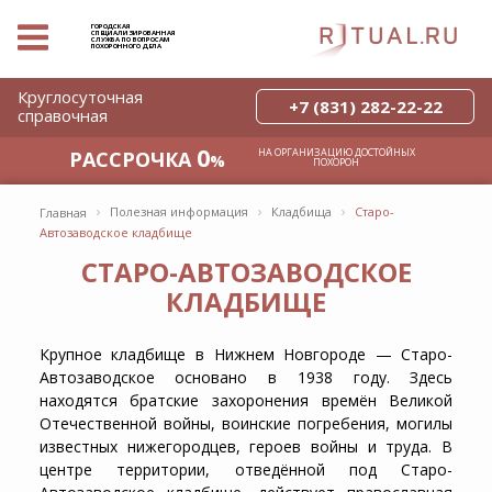
ГОРОДСКАЯ
СПЕЦИАЛИЗИРОВАННАЯ
СЛУЖБА ПО ВОПРОСАМ
ПОХОРОННОГО ДЕЛА
Круглосуточная
+7 (831) 282-22-22
справочная
0
НА ОРГАНИЗАЦИЮ ДОСТОЙНЫХ
РАССРОЧКА
%
ПОХОРОН
›
›
›
Полезная информация
Кладбища
Старо-
Главная
Автозаводское кладбище
СТАРО-АВТОЗАВОДСКОЕ
КЛАДБИЩЕ
Крупное
кладбище в Нижнем Новгороде — Старо-
Автозаводское
основано в 1938 году. Здесь
находятся братские захоронения времён Великой
Отечественной войны, воинские погребения, могилы
известных нижегородцев, героев войны и труда. В
центре территории, отведённой под
Старо-