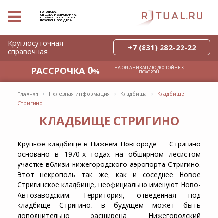
ГОРОДСКАЯ
СПЕЦИАЛИЗИРОВАННАЯ
СЛУЖБА ПО ВОПРОСАМ
ПОХОРОННОГО ДЕЛА
Круглосуточная
+7 (831) 282-22-22
справочная
0
НА ОРГАНИЗАЦИЮ ДОСТОЙНЫХ
РАССРОЧКА
%
ПОХОРОН
›
›
›
Полезная информация
Кладбища
Кладбище
Главная
Стригино
КЛАДБИЩЕ СТРИГИНО
Крупное
кладбище в Нижнем Новгороде — Стригино
основано в 1970-х годах на обширном лесистом
участке вблизи нижегородского аэропорта Стригино.
Этот некрополь так же, как и соседнее Новое
Стригинское кладбище, неофициально именуют
Ново-
Автозаводским
. Территория, отведённая под
кладбище Стригино
, в будущем может быть
дополнительно расширена. Нижегородский