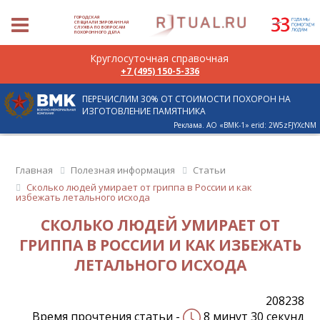
ГОРОДСКАЯ
СПЕЦИАЛИЗИРОВАННАЯ
СЛУЖБА ПО ВОПРОСАМ
ПОХОРОННОГО ДЕЛА
Круглосуточная справочная
+7 (495) 150-5-336
ПЕРЕЧИСЛИМ 30% ОТ СТОИМОСТИ ПОХОРОН НА
ИЗГОТОВЛЕНИЕ ПАМЯТНИКА
Реклама. АО «ВМК-1» erid: 2W5zFJYXcNM
Главная
Полезная информация
Статьи
Сколько людей умирает от гриппа в России и как
избежать летального исхода
СКОЛЬКО ЛЮДЕЙ УМИРАЕТ ОТ
ГРИППА В РОССИИ И КАК ИЗБЕЖАТЬ
ЛЕТАЛЬНОГО ИСХОДА
208238
Время прочтения статьи -
8 минут 30 секунд