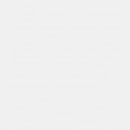
погребение.
Не надо заботиться о поиске/выборе/
оформлении места на открытом кладбище
Москвы (Алабушевское, Хованское (северное),
Хованское (западное), Щербинское).
Не нужно покупать участок под семейное
(родовое) захоронение через аукцион
Правительства Москвы, либо напрямую в
Департаменте Торговли и Услуг города.
Какие нужны документы для
родственного захоронения?
Гербовое свидетельство о смерти.
Свидетельства о браке или о рождении (оно
служит подтверждением родства уже
захороненного с только что умершим).
Паспорт ответственного за могилу, либо