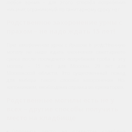
любое время - для этого способа погребения
никаких ограничений по санитарному сроку нет.
Родственное захоронение урны с
прахом – не надо ждать 15 лет!
При захоронении урны с прахом в родственную
могилу не надо ждать окончания санитарного
срока после последнего погребения гроба в эту
могилу – 15 лет для Москвы, 20 лет для
Московской области. Это существенный повод
для выбора такого способа захоронения. Но,
напоминаем, необходима справка из крематория.
Родственные могилы есть не у
всех – другие способы получить
место на кладбище
Оформить место на открытом кладбище