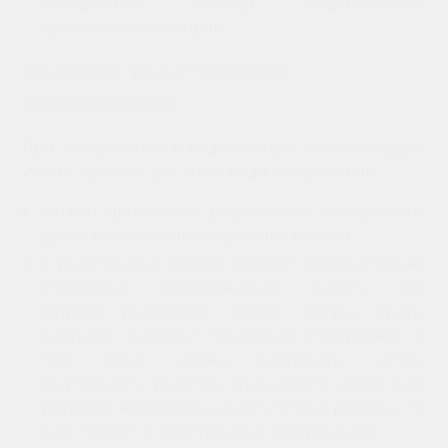
понадобится паспорт родственника-
организатора похорон.
Правила родственных
захоронений.
При захоронении в родственную могилу следует
учесть правила для этого вида захоронений:
Можно произвести родственное захоронение
урной в землю или погребение гробом.
В родственную могилу хоронят исключительно
ближайших родственников: супруга или
супруги, родителей, детей, сестры, брата,
дедушки, бабушки покойного (Подробнее о
том, какие нужны документы, чтобы
подтвердить родство, описывается ниже). Если
умерший находился в иной степени родства, то
вам откажут в родственном захоронении.